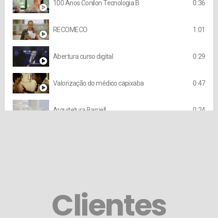
100 Anos Conilon Tecnologia B
0:36
RECOMECO
1:01
Abertura curso digital
0:29
Valorização do médico capixaba
0:47
Arquitetura Barriell
0:24
FILME MULTIVIAGENS2
0:27
CNM vinheta
0:15
Clientes
Precaver O Plano de Previdência do Sistema Unicred
1:1
1