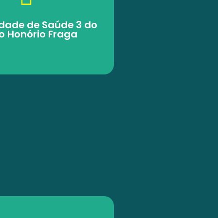
dade de Saúde 3 do
ro Honório Fraga