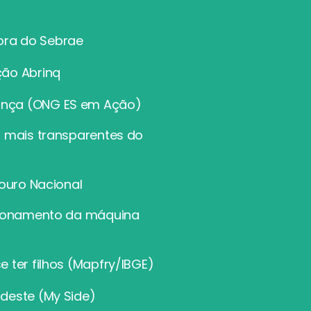
ora do Sebrae
ção Abrinq
ança (ONG ES em Ação)
s mais transparentes do
souro Nacional
ncionamento da máquina
 ter filhos (Mapfry/IBGE)
deste (My Side)