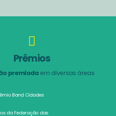
Prêmios
ão premiada
em diversas áreas
 Prêmio Band Cidades
cios da Federação das