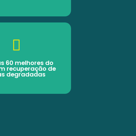
as 60 melhores do
em recuperação de
as degradadas